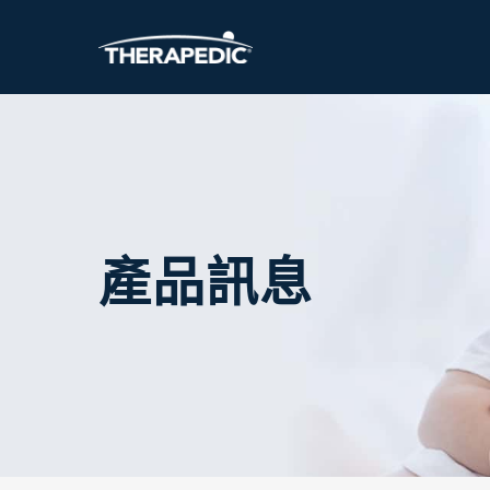
Skip
to
main
content
產品訊息
Hit enter to search or ESC to close